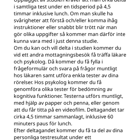
i samtliga test under en tidsperiod på 4,5
timmar inklusive lunch. Om man skulle ha
svårigheter att förstå och/eller komma ihåg
instruktioner eller snabbt blir trött när man
gör olika uppgifter så kommer man därför inte
kunna vara med i just denna studie.
Om du kan och vill delta i studien kommer du
vid ett andra mottagningsbesök få träffa läkare
och psykolog. Då kommer du få fylla i
frågeformulär och svara på frågor muntligt
hos läkaren samt utföra enkla tester av dina
rörelser. Hos psykolog kommer du få
genomföra olika tester för bedömning av
kognitiva funktioner. Testerna utförs muntligt,
med hjälp av papper och penna, eller genom
att du får titta på en videoﬁlm. Deltagandet tar
cirka 4,5 timmar sammanlagt, inklusive 60
minuters paus för lunch.
Efter deltagandet kommer du få ta del av dina
personliga testresultat under ett