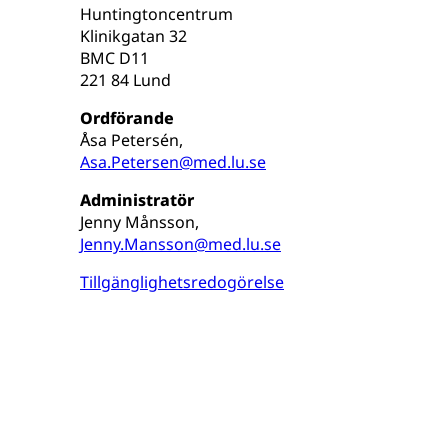
Huntingtoncentrum
Klinikgatan 32
BMC D11
221 84 Lund
Ordförande
Åsa Petersén,
Asa.Petersen@med.lu.se
Administratör
Jenny Månsson,
Jenny.Mansson@med.lu.se
Tillgänglighetsredogörelse