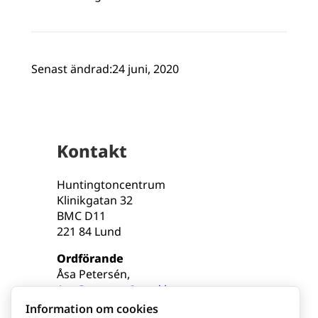
Senast ändrad:
24 juni, 2020
Kontakt
Huntingtoncentrum
Klinikgatan 32
BMC D11
221 84 Lund
Ordförande
Åsa Petersén,
Asa.Petersen@med.lu.se
Information om cookies
Administratör